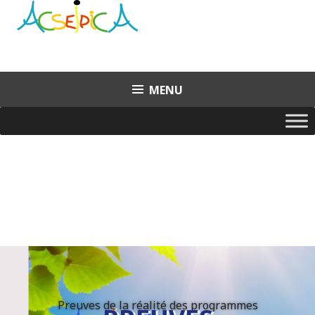
Aller
au
contenu
principal
MENU
Preuves de la réalité des programmes