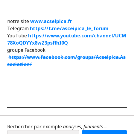
notre site
www.acseipica.fr
Telegram
https://t.me/asceipica_le_forum
YouTube
https://www.youtube.com/channel/UCM
78XoQDYYx8wZ3psffhI0Q
groupe Facebook
https://www.facebook.com/groups/Acseipica.As
sociation/
Rechercher par exemple
analyses
,
filaments
...