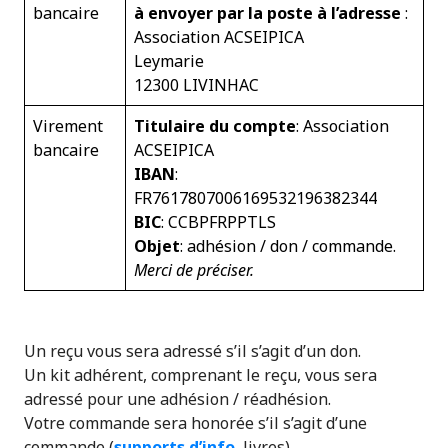
bancaire
à envoyer par la poste à l’adresse
:
Association ACSEIPICA
Leymarie
12300 LIVINHAC
Virement
Titulaire du compte
: Association
bancaire
ACSEIPICA
IBAN
:
FR7617807006169532196382344
BIC
: CCBPFRPPTLS
Objet
: adhésion / don / commande.
Merci de préciser.
Un reçu vous sera adressé s’il s’agit d’un don.
Un kit adhérent, comprenant le reçu, vous sera
adressé pour une adhésion / réadhésion.
Votre commande sera honorée s’il s’agit d’une
commande (
supports d’info
, livres)