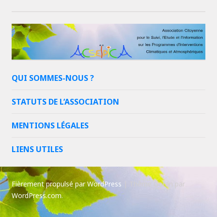
QUI SOMMES-NOUS ?
STATUTS DE L’ASSOCIATION
MENTIONS LÉGALES
LIENS UTILES
Fièrement propulsé par WordPress
|
Thème Goran par
WordPress.com
.