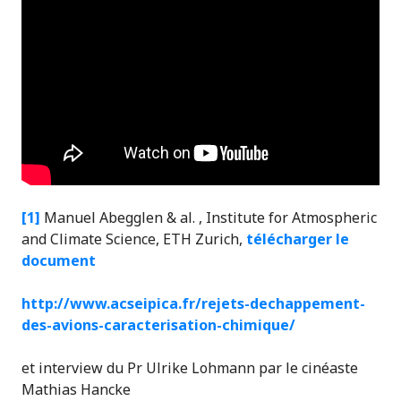
[1]
Manuel Abegglen & al. , Institute for Atmospheric
and Climate Science, ETH Zurich,
télécharger le
document
http://www.acseipica.fr/rejets-dechappement-
des-avions-caracterisation-chimique/
et interview du Pr Ulrike Lohmann par le cinéaste
Mathias Hancke