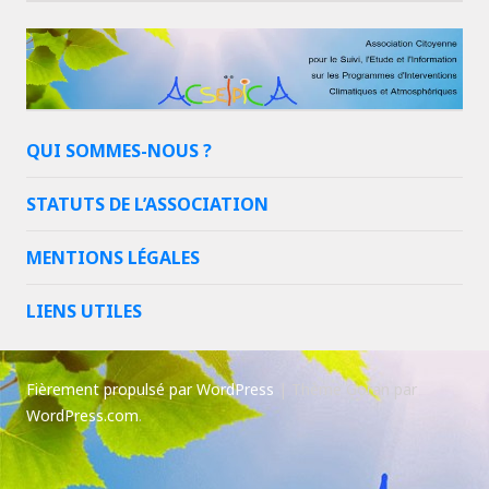
QUI SOMMES-NOUS ?
STATUTS DE L’ASSOCIATION
MENTIONS LÉGALES
LIENS UTILES
Fièrement propulsé par WordPress
|
Thème Goran par
WordPress.com
.