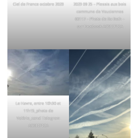
Ciel de France octobre 2023
2023 09 25 – Plessis aux bois
commune de Vauciennes
60117 – Photo de Ba Beth –
sur Facebook ACSEIPICA
Le Havre, entre 10h30 et
11h15_photo de
Valérie_canal Telegram
ACSEIPICA