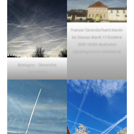
France/ Gironde/Saint Martin
de Sescas Mardi 17 Octobre
2023 15h55 #pollution
#geoingienerie #chemtrail
Bretagne – Dimanche
15/10/2023