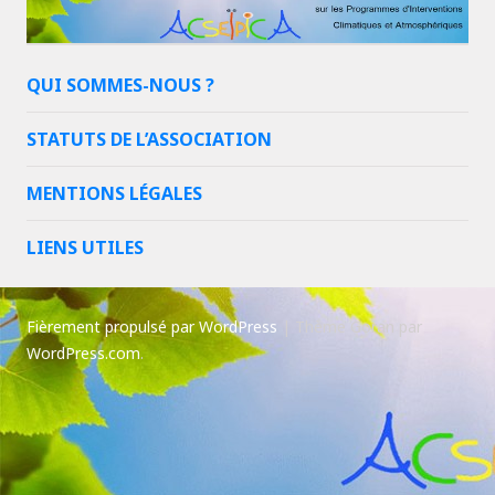
QUI SOMMES-NOUS ?
STATUTS DE L’ASSOCIATION
MENTIONS LÉGALES
LIENS UTILES
Fièrement propulsé par WordPress
|
Thème Goran par
WordPress.com
.