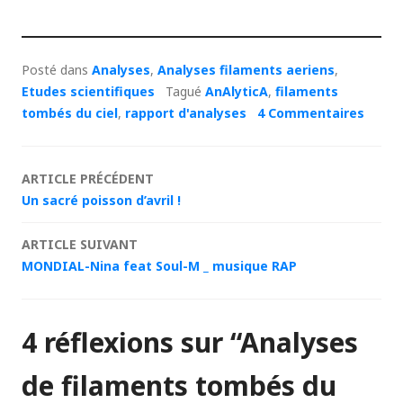
Posté dans
Analyses
,
Analyses filaments aeriens
,
Etudes scientifiques
Tagué
AnAlyticA
,
filaments
tombés du ciel
,
rapport d'analyses
4 Commentaires
Navigation
ARTICLE PRÉCÉDENT
Un sacré poisson d’avril !
des
ARTICLE SUIVANT
articles
MONDIAL-Nina feat Soul-M _ musique RAP
4 réflexions sur “
Analyses
de filaments tombés du