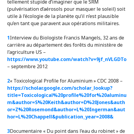
tellement stupide d’imaginer que le SRM
(pulvérisation d’aérosols pour masquer le soleil) soit
utile à l’écologie de la planète qu’il n’est plausible
qu’en tant que paravent aux opérations militaires.
1
Interview du Biologiste Francis Mangels, 32 ans de
carrière au département des forêts du ministère de
l’agriculture US –
https://www.youtube.com/watch?v=9jf_nVLGDTo
– septembre 2012
2
« Toxicological Profile for Aluminium » CDC 2008 –
https://scholar.google.com/scholar_lookup?
title=Toxicological%20profile%20for%20aluminu
m&author=S%20Keith&author=D%20Jones&auth
or=Z%20Rosemond&author=L%20Ingerman&aut
hor=L%20Chappell&publication_year=2008&
3
Documentaire « Du point dans l’eau du robinet » de