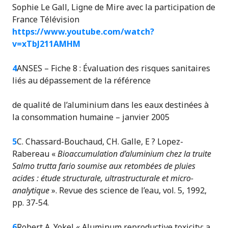
Sophie Le Gall, Ligne de Mire avec la participation de
France Télévision
https://www.youtube.com/watch?
v=xTbJ211AMHM
4
ANSES – Fiche 8 : Évaluation des risques sanitaires
liés au dépassement de la référence
de qualité de l’aluminium dans les eaux destinées à
la consommation humaine – janvier 2005
5
C. Chassard-Bouchaud, CH. Galle, E ? Lopez-
Rabereau «
Bioaccumulation d’aluminium chez la truite
Salmo trutta fario soumise aux retombées de pluies
acides : étude structurale, ultrastructurale et micro-
analytique
». Revue des science de l’eau, vol. 5, 1992,
pp. 37-54.
6
Robert A. Yokel « Aluminum reproductive toxicity: a