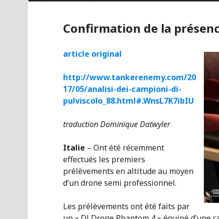
Confirmation de la présen
article original
http://www.tankerenemy.com/20
17/05/analisi-dei-campioni-di-
pulviscolo_88.html#.WnsL7K7ibIU
traduction Dominique Datwyler
Italie
– Ont été récemment
effectués les premiers
prélèvements en altitude au moyen
d’un drone semi professionnel.
Les prélèvements ont été faits par
un « DJ Drone Phantom 4 » équipé d’une c