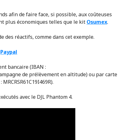
ds afin de faire face, si possible, aux coûteuses
ent plus économiques telles que le kit
Osumex
.
de des réactifs, comme dans cet exemple.
r
Paypal
ent bancaire (IBAN :
mpagne de prélèvement en altitude) ou par carte
l : MRCRSR61C19I469R).
 exécutés avec le DJL Phantom 4.