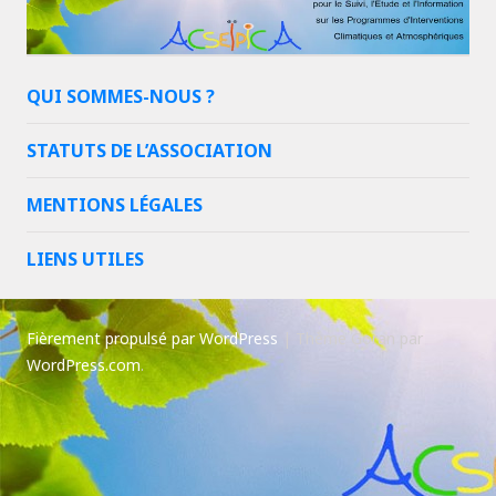
QUI SOMMES-NOUS ?
STATUTS DE L’ASSOCIATION
MENTIONS LÉGALES
LIENS UTILES
Fièrement propulsé par WordPress
|
Thème Goran par
WordPress.com
.