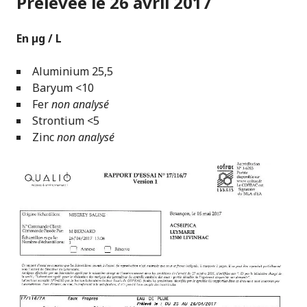
Prélevée le 26 avril 2017
En µg / L
Aluminium 25,5
Baryum <10
Fer
non analysé
Strontium <5
Zinc
non analysé