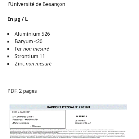
l’Université de Besançon
En µg / L
Aluminium 526
Baryum <20
Fer
non mesuré
Strontium 11
Zinc
non mesuré
PDF, 2 pages