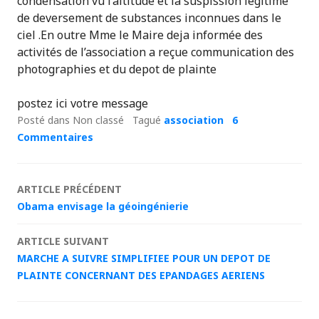
condensation vu l’altitude et la suspission legitime
de deversement de substances inconnues dans le
ciel .En outre Mme le Maire deja informée des
activités de l’association a reçue communication des
photographies et du depot de plainte
postez ici votre message
Posté dans Non classé
Tagué
association
6
Commentaires
Navigation
ARTICLE PRÉCÉDENT
Obama envisage la géoingénierie
des
ARTICLE SUIVANT
articles
MARCHE A SUIVRE SIMPLIFIEE POUR UN DEPOT DE
PLAINTE CONCERNANT DES EPANDAGES AERIENS