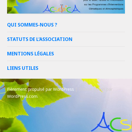
QUI SOMMES-NOUS ?
STATUTS DE L’ASSOCIATION
MENTIONS LÉGALES
LIENS UTILES
Fièrement propulsé par WordPress
|
Thème Goran par
WordPress.com
.