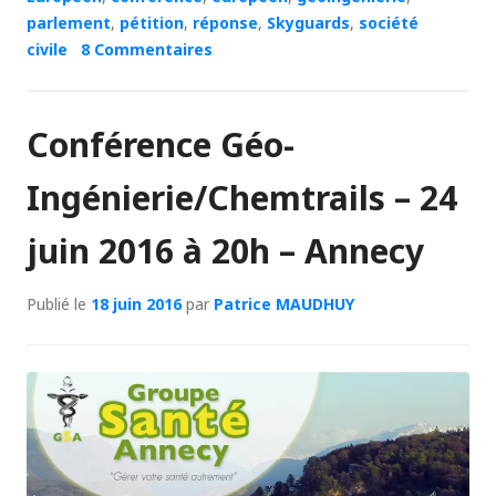
parlement
,
pétition
,
réponse
,
Skyguards
,
société
civile
8 Commentaires
Conférence Géo-
Ingénierie/Chemtrails – 24
juin 2016 à 20h – Annecy
Publié le
18 juin 2016
par
Patrice MAUDHUY