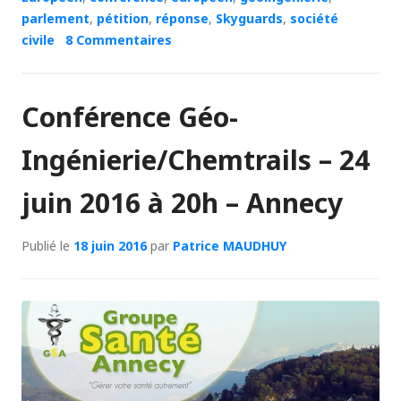
parlement
,
pétition
,
réponse
,
Skyguards
,
société
civile
8 Commentaires
Conférence Géo-
Ingénierie/Chemtrails – 24
juin 2016 à 20h – Annecy
Publié le
18 juin 2016
par
Patrice MAUDHUY