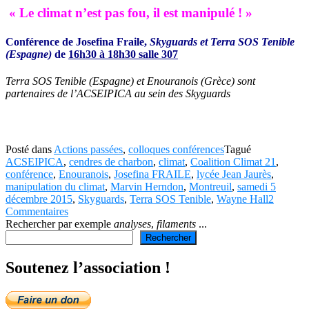
« Le climat n’est pas fou, il est manipulé ! »
Conférence de Josefina Fraile,
Skyguards et Terra SOS Tenible
(Espagne)
de
16h30 à 18h30 salle 307
Terra SOS Tenible (Espagne) et Enouranois (Grèce) sont
partenaires de l’ACSEIPICA au sein des Skyguards
Posté dans
Actions passées
,
colloques conférences
Tagué
ACSEIPICA
,
cendres de charbon
,
climat
,
Coalition Climat 21
,
conférence
,
Enouranois
,
Josefina FRAILE
,
lycée Jean Jaurès
,
manipulation du climat
,
Marvin Herndon
,
Montreuil
,
samedi 5
décembre 2015
,
Skyguards
,
Terra SOS Tenible
,
Wayne Hall
2
Commentaires
Rechercher par exemple
analyses
,
filaments
...
Rechercher
Soutenez l’association !