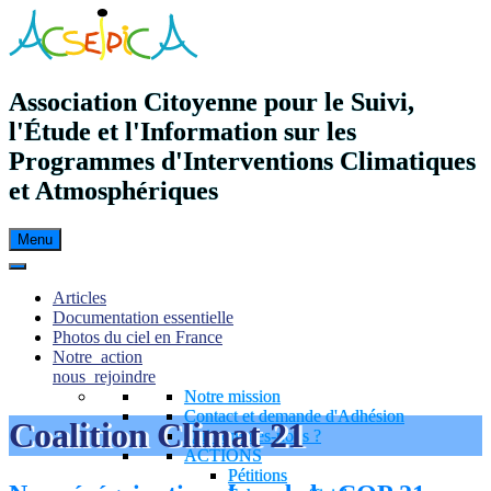
Aller
au
contenu
principal
Association Citoyenne pour le Suivi,
l'Étude et l'Information sur les
Programmes d'Interventions Climatiques
et Atmosphériques
Menu
Articles
Documentation essentielle
Photos du ciel en France
Notre_action
nous_rejoindre
Notre mission
Contact et demande d'Adhésion
Coalition Climat 21
Qui sommes-nous ?
ACTIONS
Pétitions