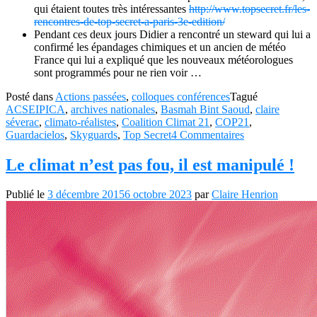
qui étaient toutes très intéressantes
http://www.topsecret.fr/les-
rencontres-de-top-secret-a-paris-3e-edition/
Pendant ces deux jours Didier a rencontré un steward qui lui a
confirmé les épandages chimiques et un ancien de météo
France qui lui a expliqué que les nouveaux météorologues
sont programmés pour ne rien voir …
Posté dans
Actions passées
,
colloques conférences
Tagué
ACSEIPICA
,
archives nationales
,
Basmah Bint Saoud
,
claire
séverac
,
climato-réalistes
,
Coalition Climat 21
,
COP21
,
Guardacielos
,
Skyguards
,
Top Secret
4 Commentaires
Le climat n’est pas fou, il est manipulé !
Publié le
3 décembre 2015
6 octobre 2023
par
Claire Henrion