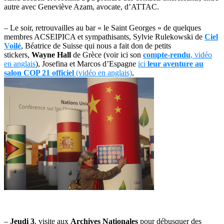
autre avec Geneviève Azam, avocate, d’ATTAC.
– Le soir, retrouvailles au bar « le Saint Georges » de quelques
membres ACSEIPICA et sympathisants, Sylvie Rulekowski de
Ciel
Voilé
, Béatrice de Suisse qui nous a fait don de petits
stickers,
Wayne Hall
de Grèce (voir ici son
compte-rendu
, vidéo
en anglais
), Josefina et Marcos d’Espagne
ici
leur aventure au
salon COP 21 officiel
(vidéo en anglais)
,
–
Jeudi 3
, visite aux
Archives Nationales
pour débusquer des