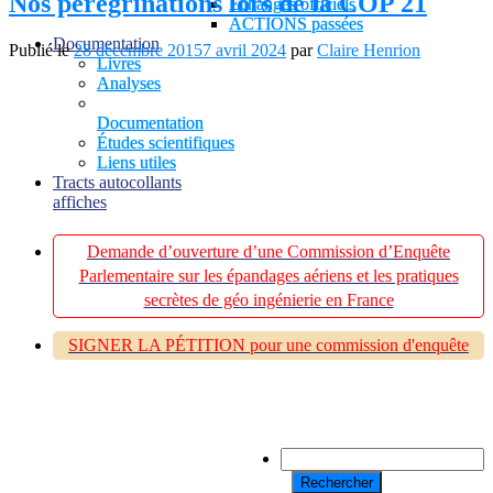
Nos pérégrinations lors de la COP 21
Échanges officiels
ACTIONS passées
Documentation
Publié le
28 décembre 2015
7 avril 2024
par
Claire Henrion
Livres
Analyses
Documentation
Études scientifiques
Liens utiles
Tracts autocollants
affiches
Demande d’ouverture d’une Commission d’Enquête
Parlementaire sur les épandages aériens et les pratiques
secrètes de géo ingénierie en France
SIGNER LA PÉTITION pour une commission d'enquête
Rechercher