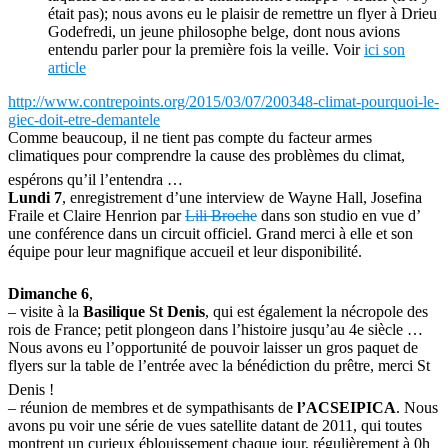
était pas); nous avons eu le plaisir de remettre un flyer à Drieu
Godefredi, un jeune philosophe belge, dont nous avions
entendu parler pour la première fois la veille. Voir
ici son
article
http://www.contrepoints.org/2015/03/07/200348-climat-pourquoi-le-
giec-doit-etre-demantele
Comme beaucoup, il ne tient pas compte du facteur armes
climatiques pour comprendre la cause des problèmes du climat,
espérons qu’il l’entendra …
Lundi 7
, enregistrement d’une interview de Wayne Hall, Josefina
Fraile et Claire Henrion par
Lili Broche
dans son studio en vue d’
une conférence dans un circuit officiel. Grand merci à elle et son
équipe pour leur magnifique accueil et leur disponibilité.
Dimanche 6
,
– visite à la
Basilique St Denis
, qui est également la nécropole des
rois de France; petit plongeon dans l’histoire jusqu’au 4e siècle …
Nous avons eu l’opportunité de pouvoir laisser un gros paquet de
flyers sur la table de l’entrée avec la bénédiction du prêtre, merci St
Denis !
– réunion de membres et de sympathisants de
l’ACSEIPICA
. Nous
avons pu voir une série de vues satellite datant de 2011, qui toutes
montrent un curieux éblouissement chaque jour, régulièrement à 0h