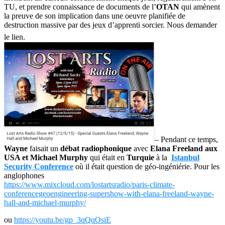
TU, et prendre connaissance de documents de l’
OTAN
qui amènent
la preuve de son implication dans une oeuvre planifiée de
destruction massive par des jeux d’apprenti sorcier. Nous demander
le lien.
– Pendant ce temps,
Wayne
faisait un
débat radiophoniq
ue
avec
Elana Freeland aux
USA et Michael Murphy
qui était en
Turquie
à la
Istanbul
Security Conference
où il était question de géo-ingéniérie. Pour les
anglophones
https://www.mixcloud.com/lostartsradio/paris-climate-
conferencegeoengineering-supershow-with-elana-freeland-wayne-
hall-and-michael-murphy/
ou
https://youtu.be/gp_3qQqOsiE