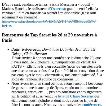
D’autre part, pendant ce temps, Saskia Messager a « boosté »
Mathias Hancke, le réalisateur d’
Overcast
; grand merci à elle, la
version du film en français va bientôt être disponible (il est sorti
récemment en allemand).
https://www.facebook.com/OVERCAST-142678639222057/?
fref=ts
Rencontres de Top Secret les 28 et 29 novembre à
Paris
Didier Rebourgeon, Dominique Dätwyler, Jean Baptiste
Delage, Claire Henrion
J’ étais invitée à donner une conférence le dimanche 29, que
j’avais intitulée « chemtrails, manipulations du climat: les
FAITS ». Elle fut très bien accueillie (noter qu’ensuite, après
une discussion avec Josefina j’ai rafraîchi ma conviction de ne
pas employer le mot « chemtrails », totalement galvaudé, à la
solde de l’ennemi et source de confusions…).
Nous avons tenu un stand où nous avons rencontré beaucoup
de gens, donné beaucoup de flyers, vendu un bon nombre de
brochures, cartes, etc …, pris des adhésions et des signatures
sur la pétition et aussi vendu le
livre de
Claire Severac
qui
était venue nous rejoindre et dont nous avons eu la joie de
faire la connaissance. Nous avons pu suivre les
conférences
,