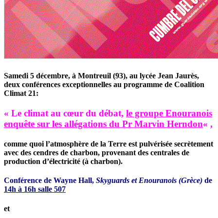
Samedi 5 décembre, à Montreuil (93), au lycée Jean Jaurès,
deux conférences exceptionnelles au programme de Coalition
Climat 21
:
« Le climat au cœur du débat,
le groupe Enouranois
enquête sur les allégations du Pr Marvin Herndon
« ,
comme quoi l’atmosphère de la Terre est pulvérisée secrètement
avec des cendres de charbon, provenant des centrales de
production d’électricité (à charbon).
Conférence de Wayne Hall,
Skyguards et Enouranois (Grèce)
de
14h à 16h salle 507
et