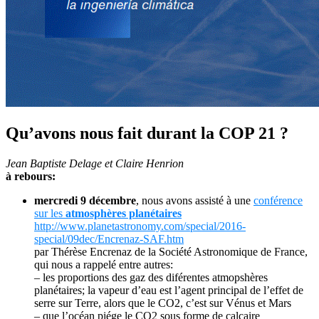
Qu’avons nous fait durant la COP 21 ?
Jean Baptiste Delage et Claire Henrion
à rebours:
mercredi 9 décembre
, nous avons assisté à une
conférence
sur les
atmosphères planétaires
http://www.planetastronomy.com/special/2016-
special/09dec/Encrenaz-SAF.htm
par Thérèse Encrenaz de la Société Astronomique de France,
qui nous a rappelé entre autres:
– les proportions des gaz des diférentes atmopshères
planétaires; la vapeur d’eau est l’agent principal de l’effet de
serre sur Terre, alors que le CO2, c’est sur Vénus et Mars
– que l’océan piége le CO2 sous forme de calcaire