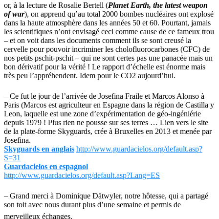
or, à la lecture de Rosalie Bertell (
Planet Earth, the latest weapon
of war
), on apprend qu’au total 2000 bombes nucléaires ont explosé
dans la haute atmosphère dans les années 50 et 60. Pourtant, jamais
les scientifiques n’ont envisagé ceci comme cause de ce fameux trou
– et on voit dans les documents comment ils se sont creusé la
cervelle pour pouvoir incriminer les cholofluorocarbones (CFC) de
nos petits pschit-pschit – qui ne sont certes pas une panacée mais un
bon dérivatif pour la vérité ! Le rapport d’échelle est énorme mais
très peu l’appréhendent. Idem pour le CO2 aujourd’hui.
– Ce fut le jour de l’arrivée de Josefina Fraile et Marcos Alonso à
Paris (Marcos est agriculteur en Espagne dans la région de Castilla y
Leon, laquelle est une zone d’expérimentation de géo-ingéniérie
depuis 1979 ! Plus rien ne pousse sur ses terres … Lien vers le site
de la plate-forme Skyguards, crée à Bruxelles en 2013 et menée par
Josefina.
Skyguards en anglais
http://www.guardacielos.org/default.asp?
S=31
Guardacielos en espagnol
http://www.guardacielos.org/default.asp?Lang=ES
– Grand merci à Dominique Dätwyler, notre hôtesse, qui a partagé
son toit avec nous durant plus d’une semaine et permis de
merveilleux échanges.