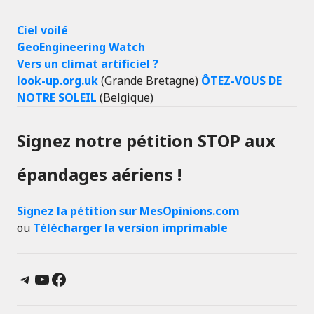
Ciel voilé
GeoEngineering Watch
Vers un climat artificiel ?
look-up.org.uk
(Grande Bretagne)
ÔTEZ-VOUS DE
NOTRE SOLEIL
(Belgique)
Signez notre pétition STOP aux
épandages aériens !
Signez la pétition sur MesOpinions.com
ou
Télécharger la version imprimable
Telegram
YouTube
Facebook