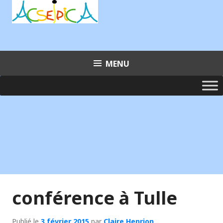
Aller
au
contenu
principal
MENU
conférence à Tulle
Publié le
3 février 2015
par
Claire Henrion