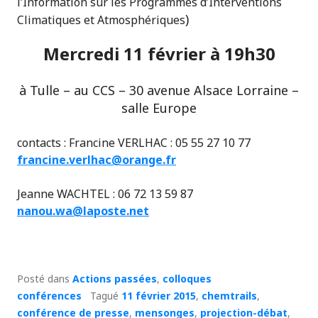
l’Information sur les Programmes d’Interventions
)
Climatiques et Atmosphériques
Mercredi 11 février à 19h30
à Tulle – au CCS – 30 avenue Alsace Lorraine –
salle Europe
contacts : Francine VERLHAC : 05 55 27 10 77
francine.verlhac@orange.fr
Jeanne WACHTEL : 06 72 13 59 87
nanou.wa@laposte.net
Posté dans
Actions passées
,
colloques
conférences
Tagué
11 février 2015
,
chemtrails
,
conférence de presse
,
mensonges
,
projection-débat
,