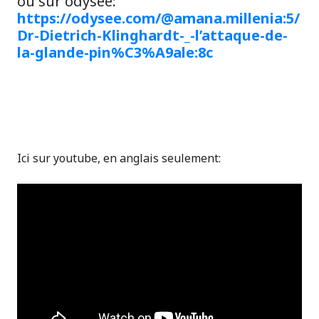
ou sur odysee:
https://odysee.com/@amana.millenia:5/
Dr-Dietrich-Klinghardt-_-l’attaque-de-
la-glande-pin%C3%A9ale:8c
Ici sur youtube, en anglais seulement: