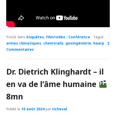
Posté dans
Enquêtes
,
Film/vidéo : Conférence
Tagué
armes climatiques
,
chemtrails
,
geoingéniérie
,
haarp
2
Commentaires
Dr. Dietrich Klinghardt – il
en va de l’âme humaine
8mn
Publié le
10 août 2024
par
ticheval