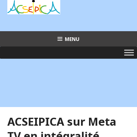
Aller
au
contenu
principal
MENU
ACSEIPICA sur Meta
TV en intégralité