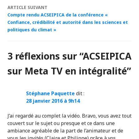
ARTICLE SUIVANT
articles
Compte rendu ACSEIPICA de la conférence «
Confiance, crédibilité et autorité dans les sciences et
politiques du climat »
3 réflexions sur “
ACSEIPICA
sur Meta TV en intégralité
”
Stéphane Paquette
dit :
28 janvier 2016 à 9h14
J’ai regardé au complet la vidéo. Bravo, vous avez tout
couvert sur le sujet ou presque et ce dans une
ambiance agréable de la part de l’animateur et de
vous les invités (Claire et Philippe) grâce à vos