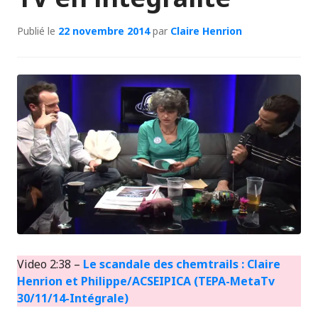
Publié le
22 novembre 2014
par
Claire Henrion
Video 2:38 –
Le scandale des chemtrails : Claire
Henrion et Philippe/ACSEIPICA (TEPA-MetaTv
30/11/14-Intégrale)