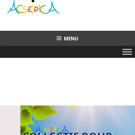
Aller
au
contenu
principal
MENU