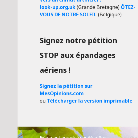
look-up.org.uk
(Grande Bretagne)
ÔTEZ-
VOUS DE NOTRE SOLEIL
(Belgique)
Signez notre pétition
STOP aux épandages
aériens !
Signez la pétition sur
MesOpinions.com
ou
Télécharger la version imprimable
Fièrement propulsé par WordPress
|
Thème Gor