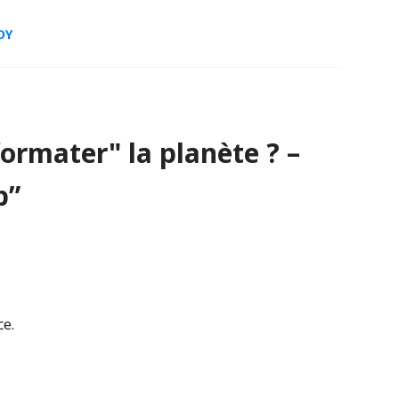
DY
ormater" la planète ? –
p
”
ce.