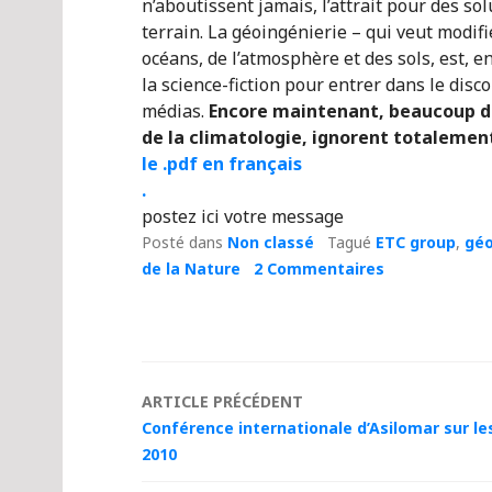
n’aboutissent jamais, l’attrait pour des s
terrain. La géoingénierie – qui veut modifi
océans, de l’atmosphère et des sols, est, 
la science-fiction pour entrer dans le disco
médias.
Encore maintenant, beaucoup de 
de la climatologie, ignorent totalement
le .pdf en français
.
postez ici votre message
Posté dans
Non classé
Tagué
ETC group
,
géo
de la Nature
2 Commentaires
Navigation
ARTICLE PRÉCÉDENT
Conférence internationale d’Asilomar sur le
des
2010