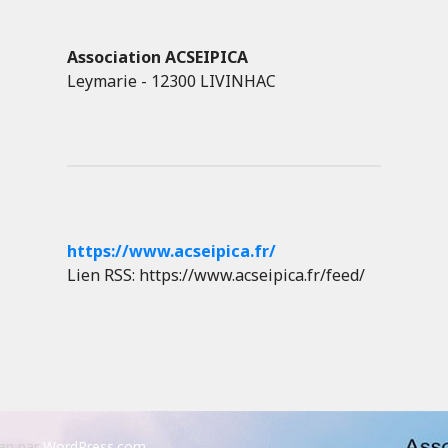
Association ACSEIPICA
Leymarie - 12300 LIVINHAC
https://www.acseipica.fr/
Lien RSS: https://www.acseipica.fr/feed/
an par
WordPress.com
.