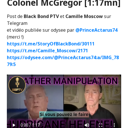
Colonel McGregor [1:17mn]
Post de
Black Bond PTV
et
Camille Moscow
sur
Telegram
et vidéo publiée sur odysee par
@PrinceActarus74
(merci !)
https://t.me/StoryOfBlackBond/30111
https://t.me/Camille_Moscow/2171
https://odysee.com/@PrinceActarus74:a/IMG_78
79:5