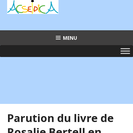
Aller
au
contenu
principal
MENU
Parution du livre de
Rosalie Bertell en