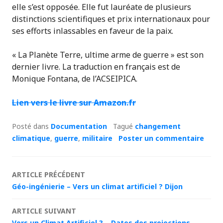
elle s’est opposée. Elle fut lauréate de plusieurs
distinctions scientifiques et prix internationaux pour
ses efforts inlassables en faveur de la paix.
« La Planète Terre, ultime arme de guerre » est son
dernier livre. La traduction en français est de
Monique Fontana, de l’ACSEIPICA.
Lien vers le livre sur Amazon.fr
Posté dans
Documentation
Tagué
changement
climatique
,
guerre
,
militaire
Poster un commentaire
Navigation
ARTICLE PRÉCÉDENT
Géo-ingénierie – Vers un climat artificiel ? Dijon
des
ARTICLE SUIVANT
articles
Vers un Climat Artificiel ? – Dates des projections