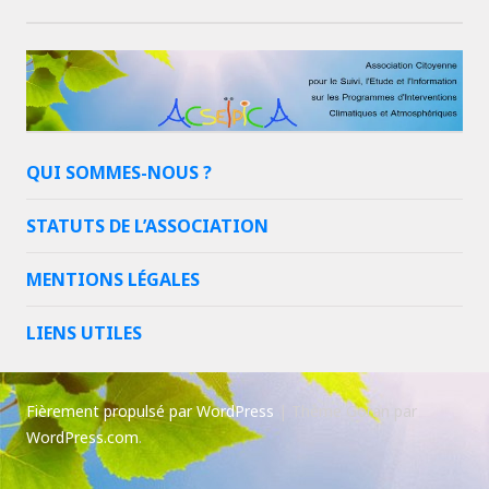
QUI SOMMES-NOUS ?
STATUTS DE L’ASSOCIATION
MENTIONS LÉGALES
LIENS UTILES
Fièrement propulsé par WordPress
|
Thème Goran par
WordPress.com
.