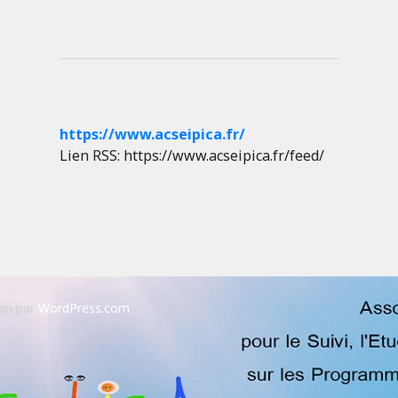
https://www.acseipica.fr/
Lien RSS: https://www.acseipica.fr/feed/
an par
WordPress.com
.