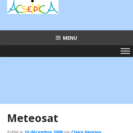
Aller
au
contenu
principal
MENU
Meteosat
Publié le
10 décembre 2008
par
Claire Henrion