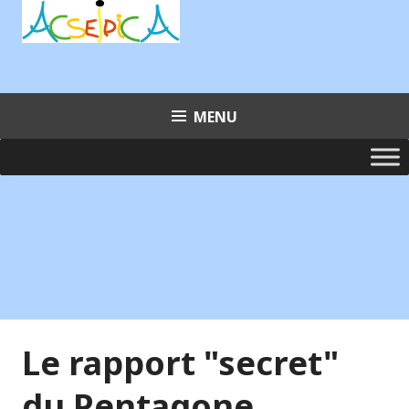
Aller
au
contenu
principal
MENU
Le rapport "secret"
du Pentagone