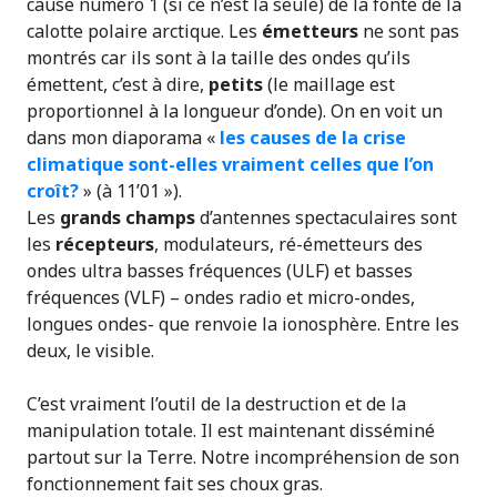
cause numéro 1 (si ce n’est la seule) de la fonte de la
calotte polaire arctique. Les
émetteurs
ne sont pas
montrés car ils sont à la taille des ondes qu’ils
émettent, c’est à dire,
petits
(le maillage est
proportionnel à la longueur d’onde). On en voit un
dans mon diaporama «
les causes de la crise
climatique sont-elles vraiment celles que l’on
croît?
» (à 11’01 »).
Les
grands champs
d’antennes spectaculaires sont
les
récepteurs
, modulateurs, ré-émetteurs des
ondes ultra basses fréquences (ULF) et basses
fréquences (VLF) – ondes radio et micro-ondes,
longues ondes- que renvoie la ionosphère. Entre les
deux, le visible.
C’est vraiment l’outil de la destruction et de la
manipulation totale. Il est maintenant disséminé
partout sur la Terre. Notre incompréhension de son
fonctionnement fait ses choux gras.