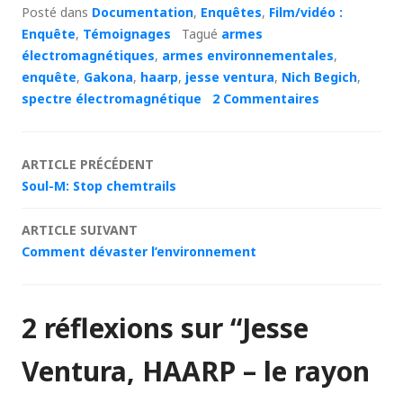
Posté dans
Documentation
,
Enquêtes
,
Film/vidéo :
Enquête
,
Témoignages
Tagué
armes
électromagnétiques
,
armes environnementales
,
enquête
,
Gakona
,
haarp
,
jesse ventura
,
Nich Begich
,
spectre électromagnétique
2 Commentaires
Navigation
ARTICLE PRÉCÉDENT
Soul-M: Stop chemtrails
des
ARTICLE SUIVANT
articles
Comment dévaster l’environnement
2 réflexions sur “
Jesse
Ventura, HAARP – le rayon