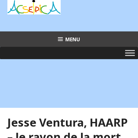
Aller
au
contenu
principal
MENU
Jesse Ventura, HAARP
– le rayon de la mort