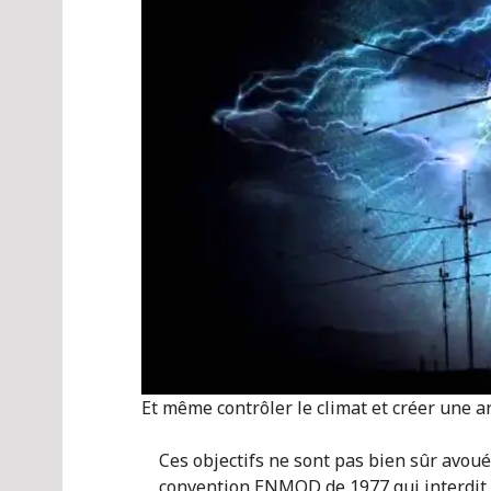
Et même contrôler le climat et créer une 
Ces objectifs ne sont pas bien sûr avoués
convention ENMOD de 1977 qui interdit l