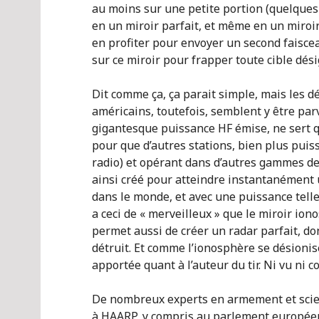
au moins sur une petite portion (quelques
en un miroir parfait, et même en un miroir
en profiter pour envoyer un second faisceau
sur ce miroir pour frapper toute cible dé
Dit comme ça, ça parait simple, mais les d
américains, toutefois, semblent y être par
gigantesque puissance HF émise, ne sert q
pour que d’autres stations, bien plus puiss
radio) et opérant dans d’autres gammes de 
ainsi créé pour atteindre instantanément u
dans le monde, et avec une puissance tell
a ceci de « merveilleux » que le miroir io
permet aussi de créer un radar parfait, do
détruit. Et comme l’ionosphère se désioni
apportée quant à l’auteur du tir. Ni vu ni co
De nombreux experts en armement et scient
à HAARP, y compris au parlement européen.