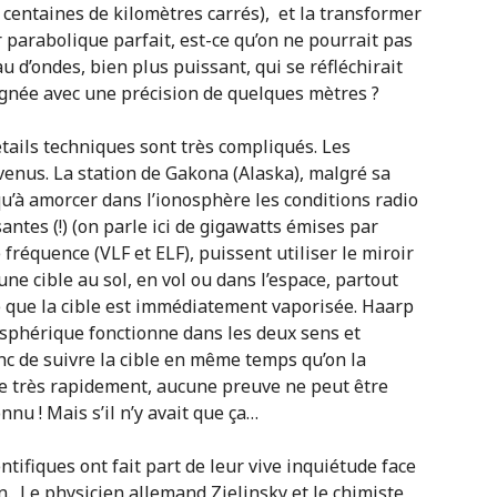
 centaines de kilomètres carrés), et la transformer
 parabolique parfait, est-ce qu’on ne pourrait pas
 d’ondes, bien plus puissant, qui se réfléchirait
signée avec une précision de quelques mètres ?
étails techniques sont très compliqués. Les
venus. La station de Gakona (Alaska), malgré sa
u’à amorcer dans l’ionosphère les conditions radio
antes (!) (on parle ici de gigawatts émises par
fréquence (VLF et ELF), puissent utiliser le miroir
ne cible au sol, en vol ou dans l’espace, partout
e que la cible est immédiatement vaporisée. Haarp
nosphérique fonctionne dans les deux sens et
nc de suivre la cible en même temps qu’on la
se très rapidement, aucune preuve ne peut être
nnu ! Mais s’il n’y avait que ça…
ifiques ont fait part de leur vive inquiétude face
 Le physicien allemand Zielinsky et le chimiste