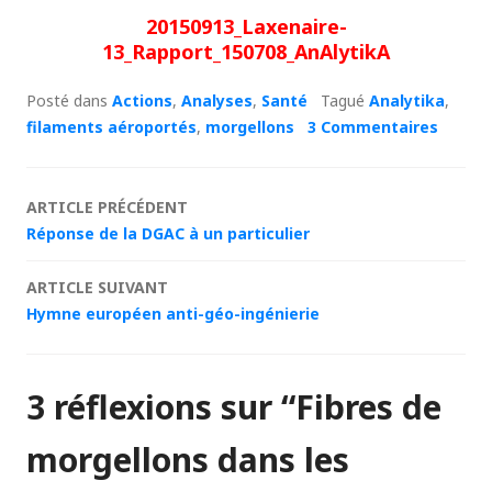
20150913_Laxenaire-
13_Rapport_150708_AnAlytikA
Posté dans
Actions
,
Analyses
,
Santé
Tagué
Analytika
,
filaments aéroportés
,
morgellons
3 Commentaires
Navigation
ARTICLE PRÉCÉDENT
Réponse de la DGAC à un particulier
des
ARTICLE SUIVANT
articles
Hymne européen anti-géo-ingénierie
3 réflexions sur “
Fibres de
morgellons dans les