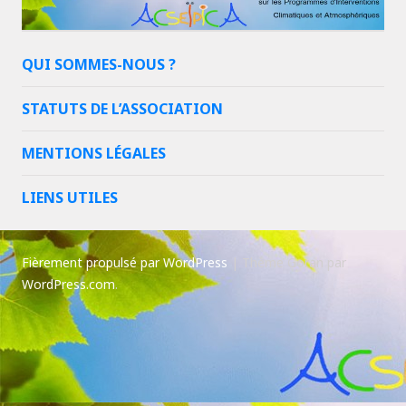
QUI SOMMES-NOUS ?
STATUTS DE L’ASSOCIATION
MENTIONS LÉGALES
LIENS UTILES
Fièrement propulsé par WordPress
|
Thème Goran par
WordPress.com
.