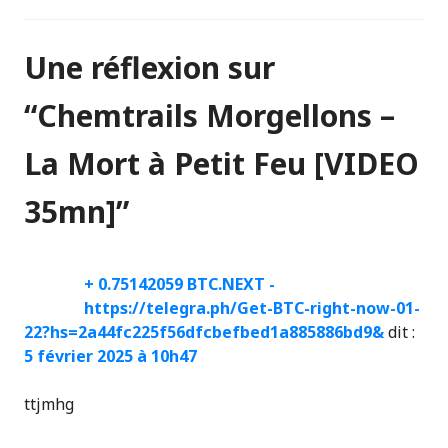
Une réflexion sur
“
Chemtrails Morgellons –
La Mort à Petit Feu [VIDEO
35mn]
”
+ 0.75142059 BTC.NEXT -
https://telegra.ph/Get-BTC-right-now-01-
22?hs=2a44fc225f56dfcbefbed1a885886bd9&
dit :
5 février 2025 à 10h47
ttjmhg