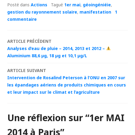
Posté dans
Actions
Tagué
1er mai
,
géoingéniéie
,
gestion du rayonnement solaire
,
manifestation
1
commentaire
Navigation
ARTICLE PRÉCÉDENT
Analyses d’eau de pluie – 2014, 2013 et 2012 –
des
Aluminium 88,6 µg, 18 µg et 10,1 µg/L
articles
ARTICLE SUIVANT
Intervention de Rosalind Peterson à l’ONU en 2007 sur
les épandages aériens de produits chimiques en cours
et leur impact sur le climat et l’agriculture
Une réflexion sur “
1er MAI
2014 à Paris
”