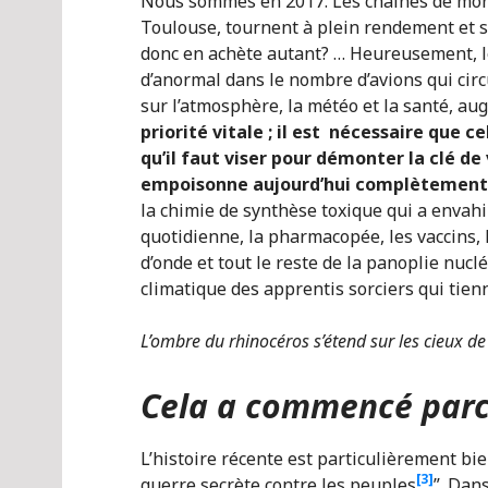
Nous sommes en 2017. Les chaines de mont
Toulouse, tournent à plein rendement et s
donc en achète autant? … Heureusement, l
d’anormal dans le nombre d’avions qui circu
sur l’atmosphère, la météo et la santé, au
priorité vitale ; il est nécessaire que ce
qu’il faut viser pour démonter la clé de
empoisonne aujourd’hui complètement 
la chimie de synthèse toxique qui a envahi 
quotidienne, la pharmacopée, les vaccins,
d’onde et tout le reste de la panoplie nucl
climatique des apprentis sorciers qui ti
L’ombre du rhinocéros s’étend sur les cieux de
Cela a commencé par
L’histoire récente est particulièrement bie
[3]
guerre secrète contre les peuples
”. Dan