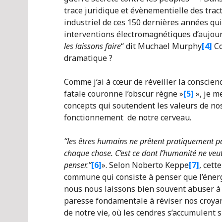
trace juridique et évènementielle des trac
industriel de ces 150 dernières années qu
interventions électromagnétiques d’aujou
les laissons faire
“ dit Muchael Murphy
[4]
Co
dramatique ?
Comme j‘ai à cœur de réveiller la conscienc
fatale couronne l’obscur règne »
[5]
», je m
concepts qui soutendent les valeurs de nos 
fonctionnement de notre cerveau.
“les êtres humains ne prêtent pratiquement p
chaque chose. C’est ce dont l’humanité ne veut
penser.”
[6]
». Selon Noberto Keppe
[7]
, cett
commune qui consiste à penser que l’énergi
nous nous laissons bien souvent abuser à
paresse fondamentale à réviser nos croyan
de notre vie, où les cendres s’accumulent si