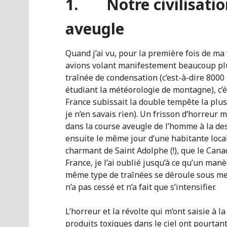
1. Notre civilisatio
aveugle
Quand j’ai vu, pour la première fois de ma
avions volant manifestement beaucoup plu
traînée de condensation (c’est-à-dire 800
étudiant la météorologie de montagne), c’é
France subissait la double tempête la plu
je n’en savais rien). Un frisson d’horreur m’
dans la course aveugle de l’homme à la dest
ensuite le même jour d’une habitante local
charmant de Saint Adolphe (!), que le Cana
France, je l’ai oublié jusqu’à ce qu’un manè
même type de traînées se déroule sous mes
n’a pas cessé et n’a fait que s’intensifier.
L’horreur et la révolte qui m’ont saisie à
produits toxiques dans le ciel ont pourtan