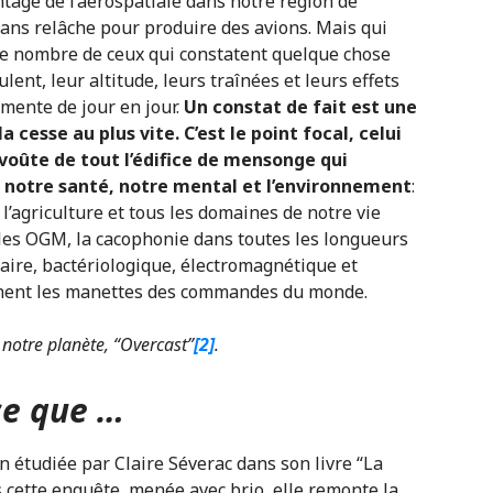
age de l’aérospatiale dans notre région de
ans relâche pour produire des avions. Mais qui
e nombre de ceux qui constatent quelque chose
lent, leur altitude, leurs traînées et leurs effets
gmente de jour en jour.
Un constat de fait est une
la cesse au plus vite. C’est le point focal, celui
 voûte de tout l’édifice de mensonge qui
notre santé, notre mental et l’environnement
:
l’agriculture et tous les domaines de notre vie
 les OGM, la cacophonie dans toutes les longueurs
éaire, bactériologique, électromagnétique et
ennent les manettes des commandes du monde.
 notre planète, “Overcast”
[2]
.
ce que …
n étudiée par Claire Séverac dans son livre “La
s cette enquête, menée avec brio, elle remonte la