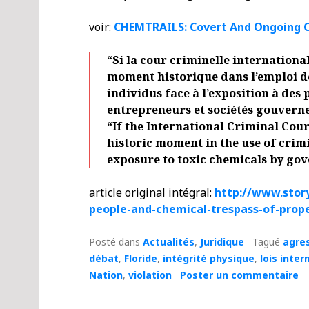
voir:
CHEMTRAILS: Covert And Ongoing 
“
Si la cour criminelle international
moment historique dans l’emploi de
individus face à l’exposition à des
entrepreneurs et sociétés gouvern
“If the International Criminal Cour
historic moment in the use of crim
exposure to toxic chemicals by go
article original intégral:
http://www.stor
people-and-chemical-trespass-of-prop
Posté dans
Actualités
,
Juridique
Tagué
agre
débat
,
Floride
,
intégrité physique
,
lois inter
Nation
,
violation
Poster un commentaire