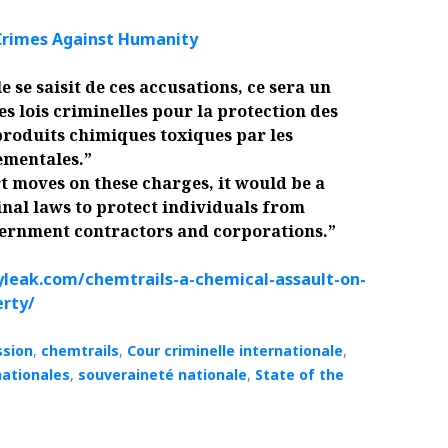
Crimes Against Humanity
e se saisit de ces accusations, ce sera un
s lois criminelles pour la protection des
 produits chimiques toxiques par les
ementales.
”
t moves on these charges, it would be a
inal laws to protect individuals from
vernment contractors and corporations.”
yleak.com/chemtrails-a-chemical-assault-on-
erty/
ssion
,
chemtrails
,
Cour criminelle internationale
,
nationales
,
souveraineté nationale
,
State of the