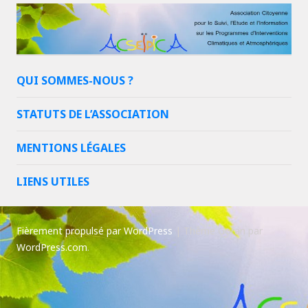
QUI SOMMES-NOUS ?
STATUTS DE L’ASSOCIATION
MENTIONS LÉGALES
LIENS UTILES
Fièrement propulsé par WordPress
|
Thème Goran par
WordPress.com
.