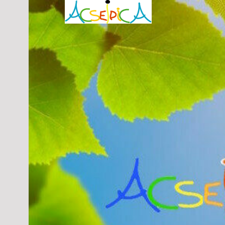
Aller
au
contenu
principal