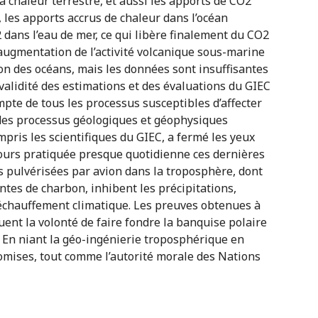
 chaleur terrestre, et aussi les apports de CO2
 les apports accrus de chaleur dans l’océan
 dans l’eau de mer, ce qui libère finalement du CO2
’augmentation de l’activité volcanique sous-marine
on des océans, mais les données sont insuffisantes
 validité des estimations et des évaluations du GIEC
mpte de tous les processus susceptibles d’affecter
s des processus géologiques et géophysiques
mpris les scientifiques du GIEC, a fermé les yeux
ours pratiquée presque quotidienne ces dernières
es pulvérisées par avion dans la troposphère, dont
antes de charbon, inhibent les précipitations,
réchauffement climatique. Les preuves obtenues à
uent la volonté de faire fondre la banquise polaire
. En niant la géo-ingénierie troposphérique en
omises, tout comme l’autorité morale des Nations