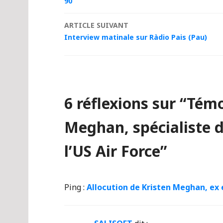
des
90
articles
ARTICLE SUIVANT
Interview matinale sur Ràdio Pais (Pau)
6 réflexions sur “
Témo
Meghan, spécialiste 
l’US Air Force
”
Ping :
Allocution de Kristen Meghan, ex 