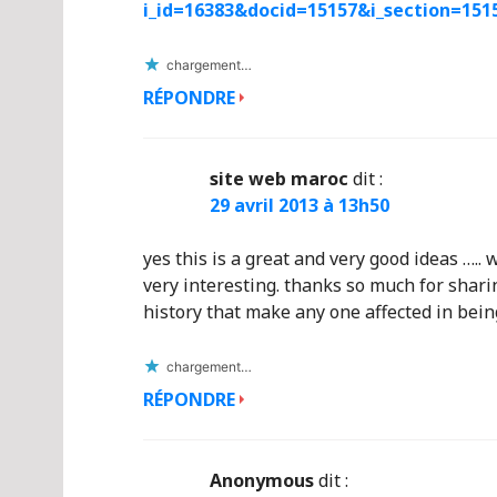
i_id=16383&docid=15157&i_section=151
chargement…
RÉPONDRE
site web maroc
dit :
29 avril 2013 à 13h50
yes this is a great and very good ideas ….. w
very interesting. thanks so much for shari
history that make any one affected in being
chargement…
RÉPONDRE
Anonymous
dit :