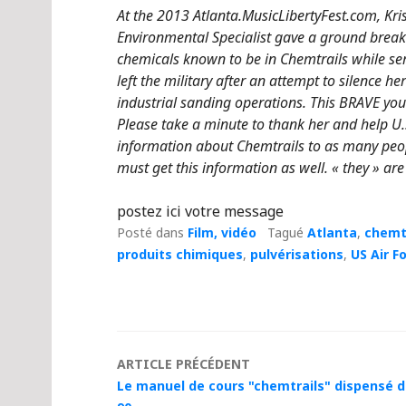
At the 2013 Atlanta.MusicLibertyFest.com, Kri
Environmental Specialist gave a ground break
chemicals known to be in Chemtrails while se
left the military after an attempt to silence
industrial sanding operations. This BRAVE young
Please take a minute to thank her and help U.
information about Chemtrails to as many peop
must get this information as well. « they » a
postez ici votre message
Posté dans
Film, vidéo
Tagué
Atlanta
,
chemt
produits chimiques
,
pulvérisations
,
US Air F
Navigation
ARTICLE PRÉCÉDENT
Le manuel de cours "chemtrails" dispensé da