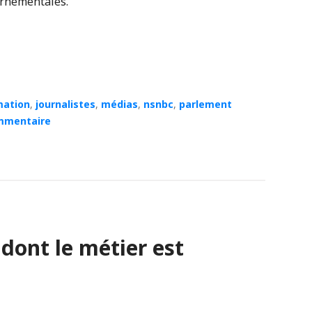
ernementales.
mation
,
journalistes
,
médias
,
nsnbc
,
parlement
mmentaire
 dont le métier est