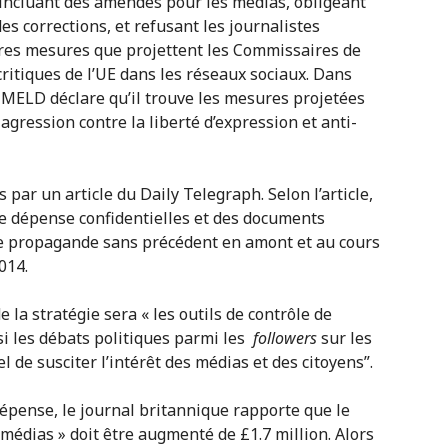
 incluant des amendes pour les médias, obligeant
es corrections, et refusant les journalistes
utres mesures que projettent les Commissaires de
critiques de l’UE dans les réseaux sociaux. Dans
 MELD déclare qu’il trouve les mesures projetées
gression contre la liberté d’expression et anti-
par un article du Daily Telegraph. Selon l’article,
de dépense confidentielles et des documents
e propagande sans précédent en amont et au cours
014.
 la stratégie sera « les outils de contrôle de
 si les débats politiques parmi les
followers
sur les
l de susciter l’intérêt des médias et des citoyens”.
dépense, le journal britannique rapporte que le
médias » doit être augmenté de £1.7 million. Alors