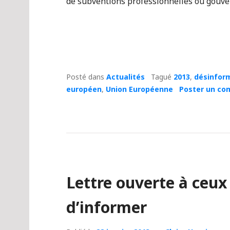
de subventions professionnelles ou gouv
Posté dans
Actualités
Tagué
2013
,
désinfor
européen
,
Union Européenne
Poster un co
Lettre ouverte à ceux
d’informer