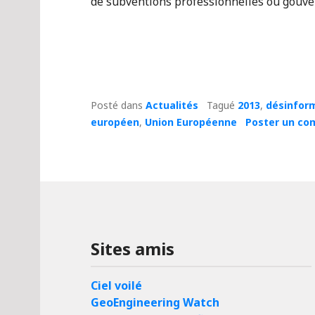
de subventions professionnelles ou gouv
Posté dans
Actualités
Tagué
2013
,
désinfor
européen
,
Union Européenne
Poster un co
Sites amis
Ciel voilé
GeoEngineering Watch