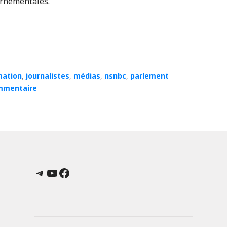
ernementales.
mation
,
journalistes
,
médias
,
nsnbc
,
parlement
mmentaire
Telegram
YouTube
Facebook