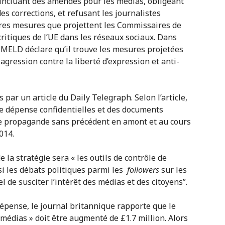
 incluant des amendes pour les médias, obligeant
es corrections, et refusant les journalistes
utres mesures que projettent les Commissaires de
critiques de l’UE dans les réseaux sociaux. Dans
 MELD déclare qu’il trouve les mesures projetées
gression contre la liberté d’expression et anti-
par un article du Daily Telegraph. Selon l’article,
de dépense confidentielles et des documents
e propagande sans précédent en amont et au cours
014.
 la stratégie sera « les outils de contrôle de
 si les débats politiques parmi les
followers
sur les
l de susciter l’intérêt des médias et des citoyens”.
dépense, le journal britannique rapporte que le
médias » doit être augmenté de £1.7 million. Alors