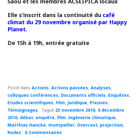
Saou et les membres ACSEIPICA locaux
Elle s’inscrit dans la continuité du
café
climat du 29 novembre organisé par Happy
Planet
.
De 15h à 19h, entrée gratuite
Posté dans
Actions
,
Actions passées
,
Analyses
,
colloques conférences
,
Documents officiels
,
Enquêtes
,
Etudes scientifiques
,
Film
,
Juridique
,
Preuves
,
Témoignages
Tagué
25 novembre 2016
,
4 décembre
2016
,
débat
,
enquête
,
film
,
ingénierie climatique
,
Matthias Hancke
,
montpellier
,
Overcast
,
projection
,
Rodez
6 Commentaires