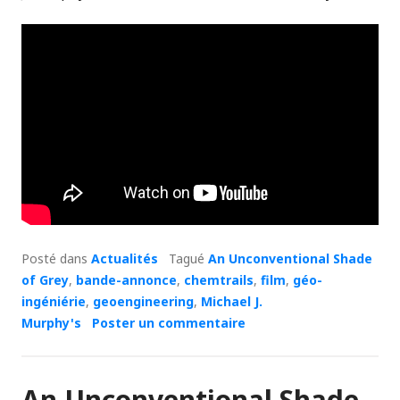
Posté dans
Actualités
Tagué
An Unconventional Shade
of Grey
,
bande-annonce
,
chemtrails
,
film
,
géo-
ingéniérie
,
geoengineering
,
Michael J.
Murphy's
Poster un commentaire
An Unconventional Shade