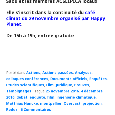
Saou et les membres ACSEIPICA locaux
Elle s’inscrit dans la continuité du
café
climat du 29 novembre organisé par Happy
Planet
.
De 15h à 19h, entrée gratuite
Posté dans
Actions
,
Actions passées
,
Analyses
,
colloques conférences
,
Documents officiels
,
Enquêtes
,
Etudes scientifiques
,
Film
,
Juridique
,
Preuves
,
Témoignages
Tagué
25 novembre 2016
,
4 décembre
2016
,
débat
,
enquête
,
film
,
ingénierie climatique
,
Matthias Hancke
,
montpellier
,
Overcast
,
projection
,
Rodez
6 Commentaires