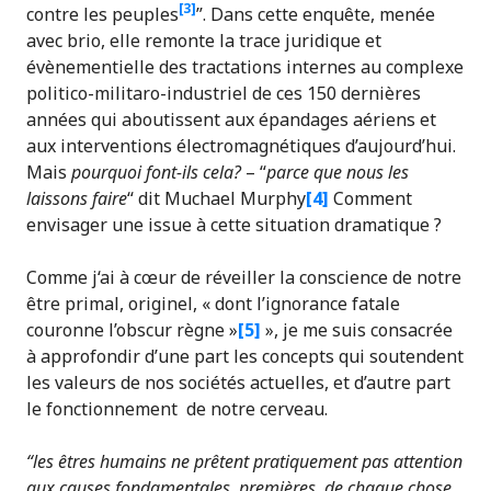
[3]
contre les peuples
”. Dans cette enquête, menée
avec brio, elle remonte la trace juridique et
évènementielle des tractations internes au complexe
politico-militaro-industriel de ces 150 dernières
années qui aboutissent aux épandages aériens et
aux interventions électromagnétiques d’aujourd’hui.
Mais
pourquoi font-ils cela?
– “
parce que nous les
laissons faire
“ dit Muchael Murphy
[4]
Comment
envisager une issue à cette situation dramatique ?
Comme j‘ai à cœur de réveiller la conscience de notre
être primal, originel, « dont l’ignorance fatale
couronne l’obscur règne »
[5]
», je me suis consacrée
à approfondir d’une part les concepts qui soutendent
les valeurs de nos sociétés actuelles, et d’autre part
le fonctionnement de notre cerveau.
“les êtres humains ne prêtent pratiquement pas attention
aux causes fondamentales, premières, de chaque chose.