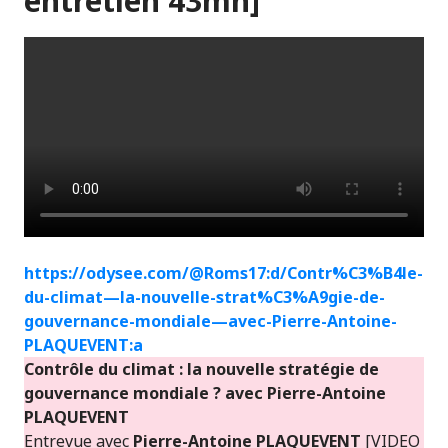
entretien 43mn]
https://odysee.com/@Roms17:d/Contr%C3%B4le-
du-climat—la-nouvelle-strat%C3%A9gie-de-
gouvernance-mondiale—avec-Pierre-Antoine-
PLAQUEVENT:a
Contrôle du climat : la nouvelle stratégie de
gouvernance mondiale ? avec Pierre-Antoine
PLAQUEVENT
Entrevue avec
Pierre-Antoine PLAQUEVENT
[VIDEO