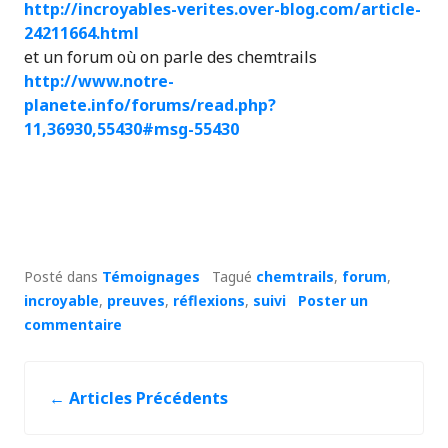
http://incroyables-verites.over-blog.com/article-
24211664.html
et un forum où on parle des chemtrails
http://www.notre-
planete.info/forums/read.php?
11,36930,55430#msg-55430
Posté dans
Témoignages
Tagué
chemtrails
,
forum
,
incroyable
,
preuves
,
réflexions
,
suivi
Poster un
commentaire
←
Articles Précédents
Navigation