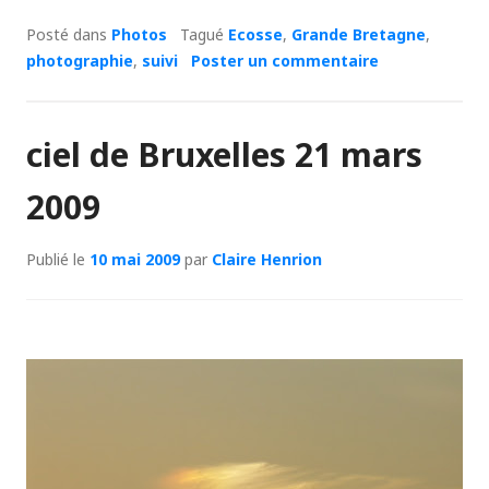
Posté dans
Photos
Tagué
Ecosse
,
Grande Bretagne
,
photographie
,
suivi
Poster un commentaire
ciel de Bruxelles 21 mars
2009
Publié le
10 mai 2009
par
Claire Henrion