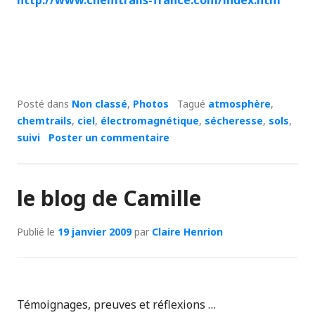
http://www.chemtrails-france.com/index.htm
Posté dans
Non classé
,
Photos
Tagué
atmosphère
,
chemtrails
,
ciel
,
électromagnétique
,
sécheresse
,
sols
,
suivi
Poster un commentaire
le blog de Camille
Publié le
19 janvier 2009
par
Claire Henrion
Témoignages, preuves et réflexions …