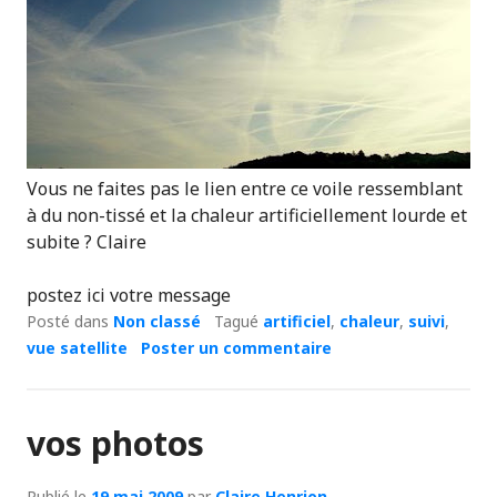
Vous ne faites pas le lien entre ce voile ressemblant
à du non-tissé et la chaleur artificiellement lourde et
subite ? Claire
postez ici votre message
Posté dans
Non classé
Tagué
artificiel
,
chaleur
,
suivi
,
vue satellite
Poster un commentaire
vos photos
Publié le
19 mai 2009
par
Claire Henrion