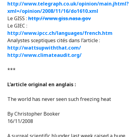
http://www.telegraph.co.uk/opinion/main.jhtml?
xml=/opinion/2008/11/16/do1610.xml
Le GISS :
http://www.giss.nasa.gov
Le GIEC :
http://www.ipcc.ch/languages/french.htm
Analystes sceptiques cités dans l’article :
http://wattsupwiththat.com/
http://www.climateaudit.org/
***
L’article original en anglais :
The world has never seen such freezing heat
By Christopher Booker
16/11/2008
A surreal scientific blunder last week raised a huge