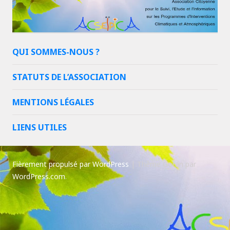
QUI SOMMES-NOUS ?
STATUTS DE L’ASSOCIATION
MENTIONS LÉGALES
LIENS UTILES
Fièrement propulsé par WordPress
|
Thème Goran par
WordPress.com
.