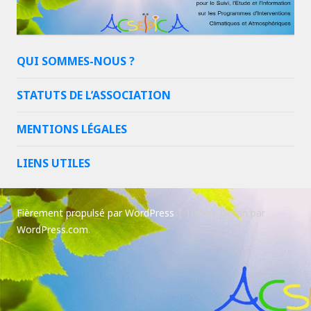
QUI SOMMES-NOUS ?
STATUTS DE L’ASSOCIATION
MENTIONS LÉGALES
LIENS UTILES
Fièrement propulsé par WordPress
|
Thème Goran par
WordPress.com
.