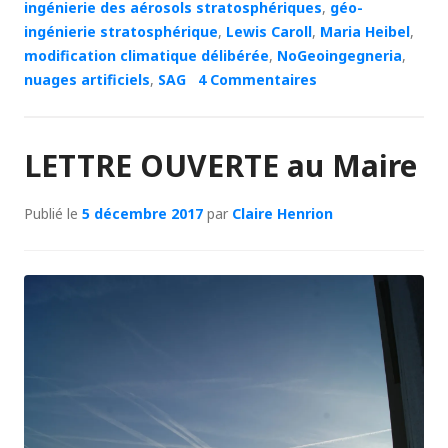
ingénierie des aérosols stratosphériques
,
géo-
ingénierie stratosphérique
,
Lewis Caroll
,
Maria Heibel
,
modification climatique délibérée
,
NoGeoingegneria
,
nuages artificiels
,
SAG
4 Commentaires
LETTRE OUVERTE au Maire
Publié le
5 décembre 2017
par
Claire Henrion