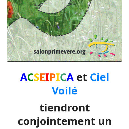
A
C
S
E
I
P
I
C
A
et
Ciel
Voilé
tiendront
conjointement un