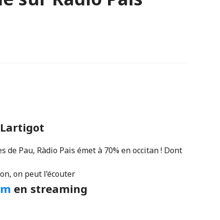
Lartigot
es de Pau,
Ràdio Pais émet à 70% en
occitan ! Dont
non, on peut l’écouter
om
en streaming