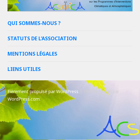
QUI SOMMES-NOUS ?
STATUTS DE L’ASSOCIATION
MENTIONS LÉGALES
LIENS UTILES
Fièrement propulsé par WordPress
|
Thème Goran par
WordPress.com
.