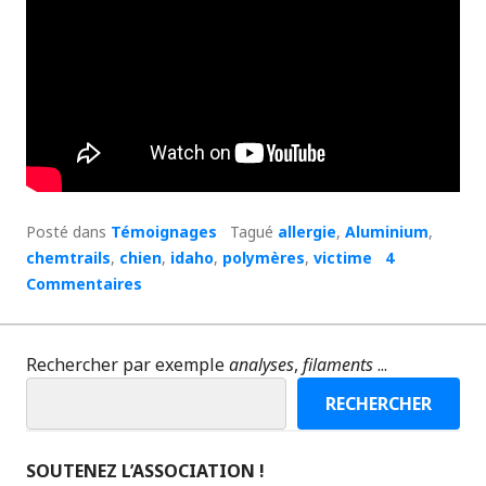
Posté dans
Témoignages
Tagué
allergie
,
Aluminium
,
chemtrails
,
chien
,
idaho
,
polymères
,
victime
4
Commentaires
Rechercher par exemple
analyses
,
filaments
...
RECHERCHER
SOUTENEZ L’ASSOCIATION !