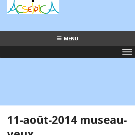
Aller
au
contenu
principal
MENU
11-août-2014 museau-
yeux