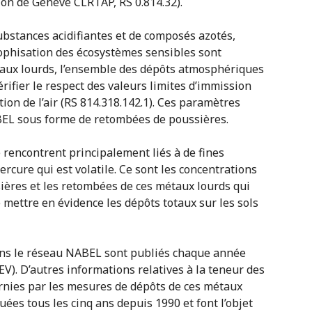
ion de Genève CLRTAP, RS 0.814.32).
substances acidifiantes et de composés azotés,
trophisation des écosystèmes sensibles sont
taux lourds, l’ensemble des dépôts atmosphériques
ifier le respect des valeurs limites d’immission
tion de l’air (RS 814.318.142.1). Ces paramètres
BEL sous forme de retombées de poussières.
 rencontrent principalement liés à de fines
ercure qui est volatile. Ce sont les concentrations
ières et les retombées de ces métaux lourds qui
ettre en évidence les dépôts totaux sur les sols
dans le réseau NABEL sont publiés chaque année
EV). D’autres informations relatives à la teneur des
rnies par les mesures de dépôts de ces métaux
ées tous les cinq ans depuis 1990 et font l’objet